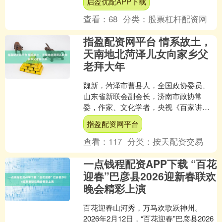
启盈优配APP下载
从古至今流传着，彰显....
查看：
68
分类：
股票杠杆配资网
指盈配资网平台 情系故土，
天南地北菏泽儿女向家乡父
老拜大年
魏新，菏泽市曹县人，全国政协委员、
山东省新联会副会长，济南市政协常
委，作家、文化学者，央视《百家讲
坛》主讲人。有《重走梁林路》《逛
指盈配资网平台
吃》《那一刻，我爱上了这座城》....
查看：
117
分类：
按天配资交易
一点钱程配资APP下载 “百花
迎春”巴彦县2026迎新春联欢
晚会精彩上演
百花迎春山河秀，万马欢歌跃神州。
2026年2月12日，“百花迎春”巴彦县2026