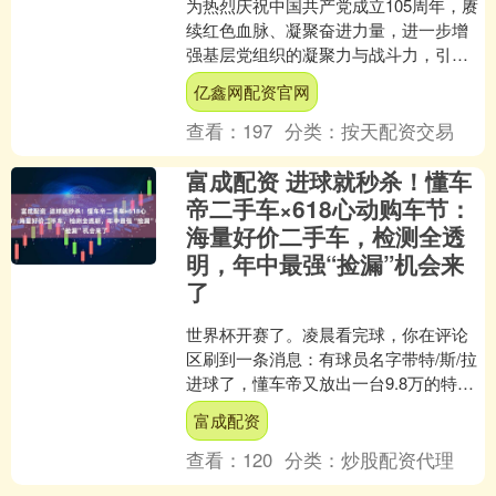
为热烈庆祝中国共产党成立105周年，赓
续红色血脉、凝聚奋进力量，进一步增
强基层党组织的凝聚力与战斗力，引导
广大党员坚定理想信念、践行初心使
亿鑫网配资官网
命，近日，潞邑街道各社....
查看：
197
分类：
按天配资交易
富成配资 进球就秒杀！懂车
帝二手车×618心动购车节：
海量好价二手车，检测全透
明，年中最强“捡漏”机会来
了
世界杯开赛了。凌晨看完球，你在评论
区刷到一条消息：有球员名字带特/斯/拉
进球了，懂车帝又放出一台9.8万的特斯
拉秒杀。你没看错看球还能有机会捡漏
富成配资
一台车，2026....
查看：
120
分类：
炒股配资代理