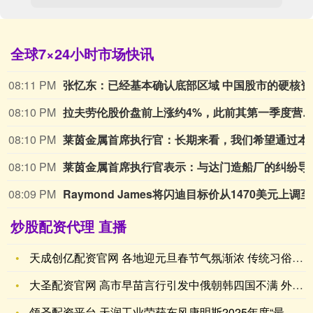
全球7×24小时市场快讯
08:11 PM
张忆东：
08:10 PM
拉夫劳伦股价盘前上涨约4%，此前其第一季度营收和利润均超出市场
08:10 PM
莱茵金属首席执行官：长期来看，
08:10 PM
莱茵金属首席执行官表示：与
08:09 PM
Raym
炒股配资代理 直播
天成创亿配资官网 各地迎元旦春节气氛渐浓 传统习俗与丰富供应
大圣配资官网 高市早苗言行引发中俄朝韩四国不满 外交孤立危机
领圣配资平台 天润工业荣获东风康明斯2025年度“最佳合作奖