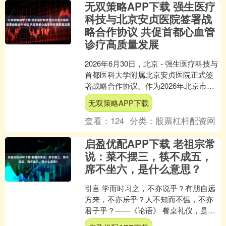
无双策略APP下载 强生医疗
科技与北京安贞医院签署战
略合作协议 共促首都心血管
诊疗高质量发展
2026年6月30日，北京 - 强生医疗科技与
首都医科大学附属北京安贞医院正式签
署战略合作协议。作为2026年北京市名
企名院结对工程的落地项目之一，双方
无双策略APP下载
将围绕高....
查看：
124
分类：
股票杠杆配资网
启盈优配APP下载 老祖宗常
说：菜不摆三，筷不成五，
席不坐六，是什么意思？
引言 学而时习之，不亦说乎？有朋自远
方来，不亦乐乎？人不知而不愠，不亦
君子乎？——《论语》 餐桌礼仪，是中
国传统文化中一项历久弥新的习俗，它