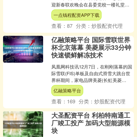
迎新春联欢晚会在县委党校一楼礼堂温
情启幕、精彩上演。大家在欢声笑语中
一点钱程配资APP下载
喜迎农历丙午....
查看：
87
分类：
炒股配资代理
亿融策略平台 国际雪联世界
杯北京落幕 美菱展示33分钟
快速锁鲜解冻技术
凤凰网科技讯12月7日，在刚刚落幕的国
际雪联(FIS)单板及自由式滑雪大跳台世
界杯期间，家电品牌美菱(长虹美菱
（000521）)现身北京首钢滑雪大跳台，
亿融策略平台
试图通过....
查看：
169
分类：
炒股配资代理
大圣配资平台 利柏特南通工
厂竣工投产 加码大型能源模
块