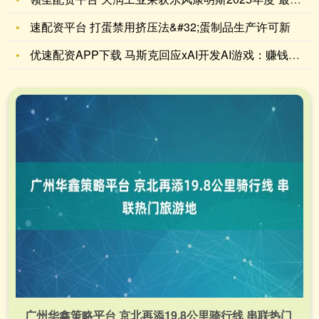
速配资平台 打蛋禁用挤压法&#32;蛋制品生产许可新
优速配资APP下载 马斯克回应xAI开发AI游戏：赚钱是次要
广州华鑫策略平台 京北再添19.8公里骑行线 串联热门