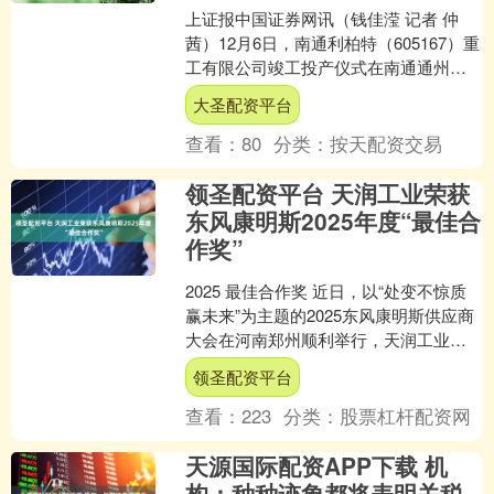
上证报中国证券网讯（钱佳滢 记者 仲
茜）12月6日，南通利柏特（605167）重
工有限公司竣工投产仪式在南通通州湾
举行。据悉，该项目主要从事海工模
大圣配资平台
块、核电模块等....
查看：
80
分类：
按天配资交易
领圣配资平台 天润工业荣获
东风康明斯2025年度“最佳合
作奖”
2025 最佳合作奖 近日，以“处变不惊质
赢未来”为主题的2025东风康明斯供应商
大会在河南郑州顺利举行，天润工业
（002283）技术股份有限公司成功荣获
领圣配资平台
东风康....
查看：
223
分类：
股票杠杆配资网
天源国际配资APP下载 机
构：种种迹象都将表明关税