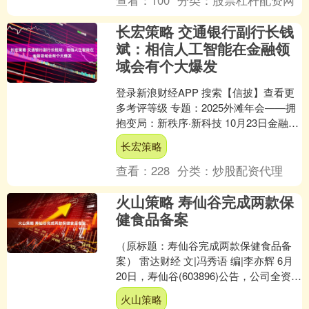
长宏策略 交通银行副行长钱
斌：相信人工智能在金融领
域会有个大爆发
登录新浪财经APP 搜索【信披】查看更
多考评等级 专题：2025外滩年会——拥
抱变局：新秩序·新科技 10月23日金融一
线消息，2025外滩年会于10月23-2....
长宏策略
查看：
228
分类：
炒股配资代理
火山策略 寿仙谷完成两款保
健食品备案
（原标题：寿仙谷完成两款保健食品备
案） 雷达财经 文|冯秀语 编|李亦辉 6月
20日，寿仙谷(603896)公告，公司全资子
公司金华寿仙谷药业有限公司近日完成
火山策略
了....