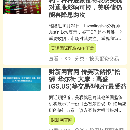
对通胀影响可控，美联储仍
能再降息两次
格隆汇10月24日｜Investinglive分析师
Justin Low表示，鉴于CPI是本月唯一的
重要数据，市场对其关注、重视和审视
程度将比以往任何数据都更为....
天源国际配资APP下载
查看：
222
分类：
按天配资交易
财新网官网 传美联储拟“松
绑”华尔街 大摩：高盛
(GS.US)等交易型银行最受益
据近期报道，美联储已向其他美国监管
机构展示了一份《巴塞尔协议III》终局规
则的修订方案，该方案将大幅放松对华
尔街大型银行的资本金要求。报道称，
财新网官网
部分官员估算，新方....
查看：
100
分类：
股票杠杆配资网