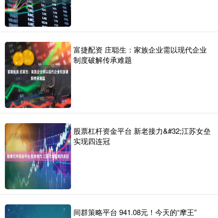
富捷配资 庄聪生：家族企业需以现代企业
制度破解传承难题
股票杠杆资金平台 新老接力&#32;江苏女垒
实现四连冠
间群策略平台 941.08元！今天的“摩王”