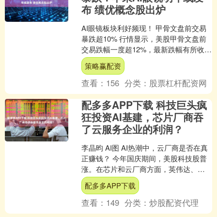
布 绩优概念股出炉
AI眼镜板块利好频现！ 甲骨文盘前交易
暴跌超10% 行情显示，美股甲骨文盘前
交易跌幅一度超12%，最新跌幅有所收
窄，截至发稿，跌幅仍超10%。 消息面
策略赢配资
上，当地时....
查看：
156
分类：
股票杠杆配资网
配多多APP下载 科技巨头疯
狂投资AI基建，芯片厂商吞
了云服务企业的利润？
李晶昀 AI图 AI热潮中，云厂商是否在真
正赚钱？ 今年国庆期间，美股科技股普
涨。在芯片和云厂商方面，英伟达、
AMD、甲骨文等股价再创新高；另一
配多多APP下载
边，OpenAI....
查看：
149
分类：
炒股配资代理