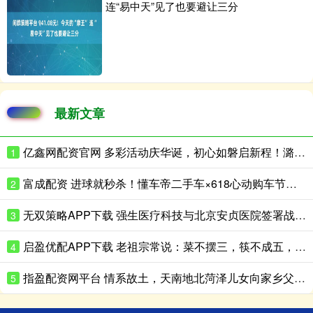
连“易中天”见了也要避让三分
最新文章
亿鑫网配资官网 多彩活动庆华诞，初心如磐启新程！潞邑街道各社区开展庆祝建党105周年系列活动
1
富成配资 进球就秒杀！懂车帝二手车×618心动购车节：海量好价二手车，检测全透明，年中最强“捡漏”机会来了
2
无双策略APP下载 强生医疗科技与北京安贞医院签署战略合作协议 共促首都心血管诊疗高质量发展
3
启盈优配APP下载 老祖宗常说：菜不摆三，筷不成五，席不坐六，是什么意思？
4
指盈配资网平台 情系故土，天南地北菏泽儿女向家乡父老拜大年
5