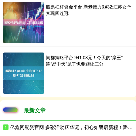
股票杠杆资金平台 新老接力&#32;江苏女垒
实现四连冠
间群策略平台 941.08元！今天的“摩王”
连“易中天”见了也要避让三分
最新文章
亿鑫网配资官网 多彩活动庆华诞，初心如磐启新程！潞邑街道各社区开展庆祝建党105周年系列活动
1