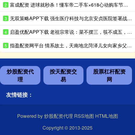
富成配资 进球就秒杀！懂车帝二手车×618心动购车节：海量好价二手车，检测全透明，年中最强“捡漏”机会来了
2
无双策略APP下载 强生医疗科技与北京安贞医院签署战略合作协议 共促首都心血管诊疗高质量发展
3
启盈优配APP下载 老祖宗常说：菜不摆三，筷不成五，席不坐六，是什么意思？
4
指盈配资网平台 情系故土，天南地北菏泽儿女向家乡父老拜大年
5
炒股配资代
按天配资交
股票杠杆配资
理
易
网
友情链接：
Powered by
炒股配资代理
RSS地图
HTML地图
Copyright
© 2013-2025