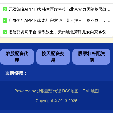
无双策略APP下载 强生医疗科技与北京安贞医院签署战略合作协议 共促首都心血管诊疗高质量发展
3
启盈优配APP下载 老祖宗常说：菜不摆三，筷不成五，席不坐六，是什么意思？
4
指盈配资网平台 情系故土，天南地北菏泽儿女向家乡父老拜大年
5
炒股配资代
按天配资交
股票杠杆配资
理
易
网
友情链接：
Powered by
炒股配资代理
RSS地图
HTML地图
Copyright
© 2013-2025