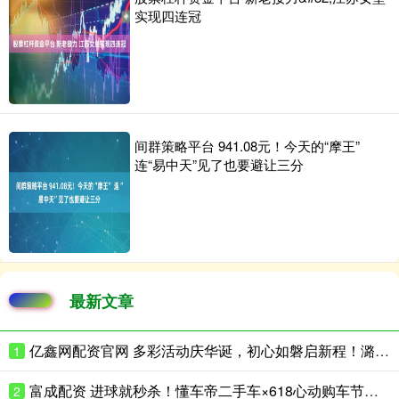
实现四连冠
间群策略平台 941.08元！今天的“摩王”
连“易中天”见了也要避让三分
最新文章
亿鑫网配资官网 多彩活动庆华诞，初心如磐启新程！潞邑街道各社区开展庆祝建党105周年系列活动
1
富成配资 进球就秒杀！懂车帝二手车×618心动购车节：海量好价二手车，检测全透明，年中最强“捡漏”机会来了
2