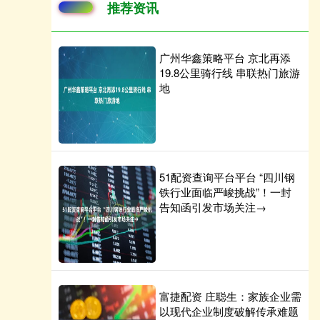
推荐资讯
广州华鑫策略平台 京北再添
19.8公里骑行线 串联热门旅游
地
51配资查询平台平台 “四川钢
铁行业面临严峻挑战”！一封
告知函引发市场关注→
富捷配资 庄聪生：家族企业需
以现代企业制度破解传承难题