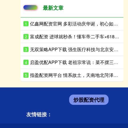
最新文章
亿鑫网配资官网 多彩活动庆华诞，初心如磐启新程！潞邑街道各社区开展庆祝建党105周年系列活动
1
富成配资 进球就秒杀！懂车帝二手车×618心动购车节：海量好价二手车，检测全透明，年中最强“捡漏”机会来了
2
无双策略APP下载 强生医疗科技与北京安贞医院签署战略合作协议 共促首都心血管诊疗高质量发展
3
启盈优配APP下载 老祖宗常说：菜不摆三，筷不成五，席不坐六，是什么意思？
4
指盈配资网平台 情系故土，天南地北菏泽儿女向家乡父老拜大年
5
炒股配资代理
友情链接：