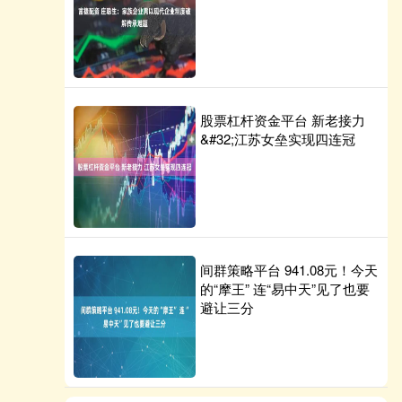
股票杠杆资金平台 新老接力
&#32;江苏女垒实现四连冠
间群策略平台 941.08元！今天
的“摩王” 连“易中天”见了也要
避让三分